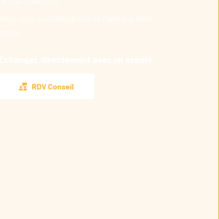
de vos ambitions.
Nous vous accompagnons de l’idée à la mise
en jeu.
Echangez directement avec un expert
RDV Conseil