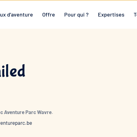
ux d’aventure
Offre
Pour qui ?
Expertises
T
iled
rc Aventure Parc Wavre
.
entureparc.be