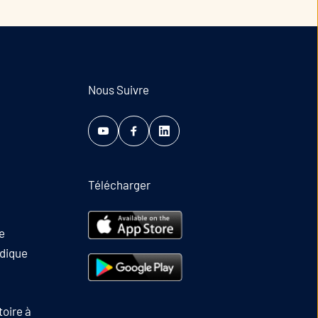
Nous Suivre
Télécharger
e
udique
toire à